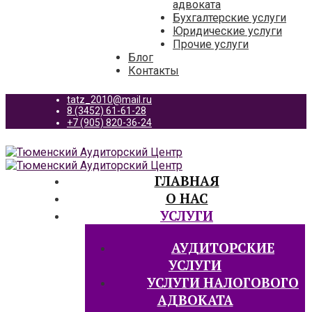
адвоката
Бухгалтерские услуги
Юридические услуги
Прочие услуги
Блог
Контакты
tatz_2010@mail.ru
8 (3452) 61-61-28
+7 (905) 820-36-24
ГЛАВНАЯ
О НАС
УСЛУГИ
АУДИТОРСКИЕ
УСЛУГИ
УСЛУГИ НАЛОГОВОГО
АДВОКАТА